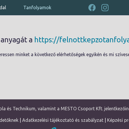
dal
Tanfolyamok
ó anyagát a
https://felnottkepzotanfol
ressen minket a következő elérhetőségek egyikén és mi szíves
la és Technikum, valamint a MESTO Csoport Kft. jelentkezőin
detőknek
|
Adatkezelési tájékoztató és szabályzat
|
Képzési p