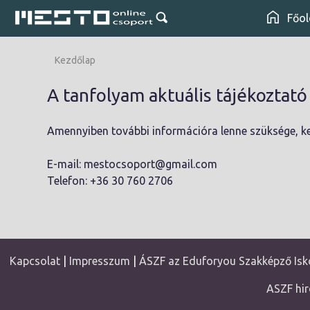
Főol
Kezdőlap
A tanfolyam aktuális tájékoztat
Amennyiben további információra lenne szüksége, ke
E-mail: mestocsoport@gmail.com
Telefon: +36 30 760 2706
Kapcsolat
|
Impresszum
|
ÁSZF az Eduforyou Szakképző Isko
ASZF hir