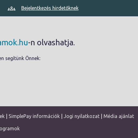
Bejelentkezés hirdetőknek
yamok.hu
-n olvashatja.
en segítünk Önnek:
ek
|
SimplePay információk
|
Jogi nyilatkozat
|
Média ajánlat
rogramok