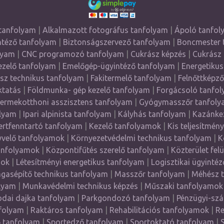
tanfolyam
|
Alkalmazott fotográfus tanfolyam
|
Ápoló tanfo
ntéző tanfolyam
|
Biztonságszervező tanfolyam
|
Boncmester 
lyam
|
CNC programozó tanfolyam
|
Cukrász képzés
|
Cukrász
zelő tanfolyam
|
Emelőgép-ügyintéző tanfolyam
|
Energetikus
sz technikus tanfolyam
|
Fakitermelő tanfolyam
|
Felnőttképz
ktatás
|
Földmunka- gép kezelő tanfolyam
|
Forgácsoló tanfo
ermekotthoni asszisztens tanfolyam
|
Gyógymasszőr tanfoly
olyam
|
Ipari alpinista tanfolyam
|
Kályhás tanfolyam
|
Kazánke
ertfenntartó tanfolyam
|
Kezelő tanfolyamok
|
Kis teljesítmén
velő tanfolyamok
|
Környezetvédelmi technikus tanfolyam
|
K
anfolyamok
|
Központifűtés szerelő tanfolyam
|
Közterület fel
mok
|
Létesítményi energetikus tanfolyam
|
Logisztikai ügyinté
gasépítő technikus tanfolyam
|
Masszőr tanfolyam
|
Méhész 
lyam
|
Munkavédelmi technikus képzés
|
Műszaki tanfolyamok
dai dajka tanfolyam
|
Parkgondozó tanfolyam
|
Pénzügyi-szá
folyam
|
Raktáros tanfolyam
|
Rehabilitációs tanfolyamok
|
Re
ő tanfolyam
|
Sportedző tanfolyam
|
Sportoktató tanfolyam
|