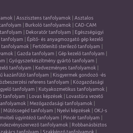
lyamok
|
Asszisztens tanfolyamok
|
Asztalos
tanfolyam
|
Burkoló tanfolyamok
|
CAD-CAM
 tanfolyam
|
Dekoratőr tanfolyam
|
Egészségügyi
 tanfolyam
|
Építő- és anyagmozgató gép kezelő
ő tanfolyamok
|
Fertőtlenítő sterilező tanfolyam
|
lyamok
|
Gazda tanfolyam
|
Gép kezelő tanfolyam
|
am
|
Gyógyszerkészítmény gyártó tanfolyam
|
zelő tanfolyam
|
Kedvezményes tanfolyamok
|
yű kazánfűtő tanfolyam
|
Kisgyermek gondozó -és
özbeszerzési referens tanfolyam
|
Közgazdasági
ügyelő tanfolyam
|
Kutyakozmetikus tanfolyamok
|
ző tanfolyam
|
Lovas képzések
|
Lovastúra vezető
tanfolyamok
|
Mezőgazdasági tanfolyamok
|
|
Műtőssegéd tanfolyam
|
Nyelvi képzések
|
OKJ-s
mviteli ügyintéző tanfolyam
|
Pincér tanfolyam
|
ndezvényszervező tanfolyamok
|
Robbanásbiztos
Szakács tanfolyam
|
Szakképző tanfolyamok
|