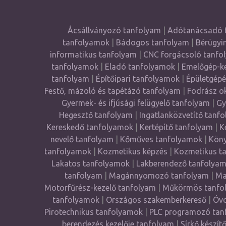
Ácsállványozó tanfolyam
|
Adótanácsadó 
tanfolyamok
|
Bádogos tanfolyam
|
Bérügyi
informatikus tanfolyam
|
CNC forgácsoló tanfo
tanfolyamok
|
Eladó tanfolyamok
|
Emelőgép-ke
tanfolyam
|
Építőipari tanfolyamok
|
Épületgépé
Festő, mázoló és tapétázó tanfolyam
|
Fodrász o
Gyermek- és ifjúsági felügyelő tanfolyam
|
Gy
Hegesztő tanfolyam
|
Ingatlanközvetítő tanf
Kereskedő tanfolyamok
|
Kertépítő tanfolyam
|
K
nevelő tanfolyam
|
Kőműves tanfolyamok
|
Köny
tanfolyamok
|
Kozmetikus képzés
|
Kozmetikus t
Lakatos tanfolyamok
|
Lakberendező tanfolya
tanfolyam
|
Magánnyomozó tanfolyam
|
Ma
Motorfűrész-kezelő tanfolyam
|
Műkörmös tanfo
tanfolyamok
|
Országos szakemberkereső
|
Óvo
Pirotechnikus tanfolyamok
|
PLC programozó tan
berendezés kezelője tanfolyam
|
Sírkő készít